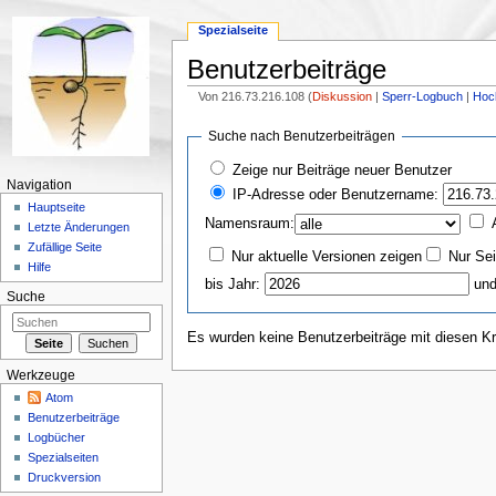
Spezialseite
Benutzerbeiträge
Von 216.73.216.108 (
Diskussion
|
Sperr-Logbuch
|
Hoc
Wechseln zu:
Navigation
,
Suche
Suche nach Benutzerbeiträgen
Zeige nur Beiträge neuer Benutzer
Navigation
IP-Adresse oder Benutzername:
Hauptseite
Namensraum:
Letzte Änderungen
Zufällige Seite
Nur aktuelle Versionen zeigen
Nur Sei
Hilfe
bis Jahr:
und
Suche
Es wurden keine Benutzerbeiträge mit diesen Kr
Werkzeuge
Atom
Benutzerbeiträge
Logbücher
Spezialseiten
Druckversion